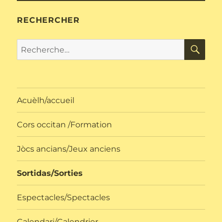
RECHERCHER
RE
Recherche
pour :
Acuèlh/accueil
Cors occitan /Formation
Jòcs ancians/Jeux anciens
Sortidas/Sorties
Espectacles/Spectacles
Calendari/Calendrier